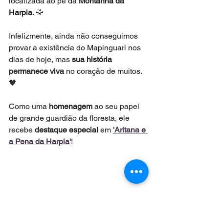
localizada ao pé da 
Montanha da 
Harpia
. 🦅
Infelizmente, ainda não conseguimos 
provar a existência do Mapinguari nos 
dias de hoje, mas 
sua história 
permanece viva
 no coração de muitos. 
🧡
Como uma 
homenagem 
ao seu papel 
de grande guardião da floresta, ele 
recebe 
destaque especial
 em 
'Aritana e 
a Pena da Harpia'
!