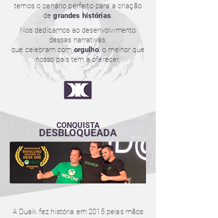
temos o cenário perfeito para a criação
de
grandes histórias
.
Nos dedicamos ao desenvolvimento
dessas narrativas,
que celebram com
orgulho
, o melhor que
nosso país tem a oferecer.
CONQUISTA
DESBLOQUEADA
A Duaik fez história em 2015 pelas mãos