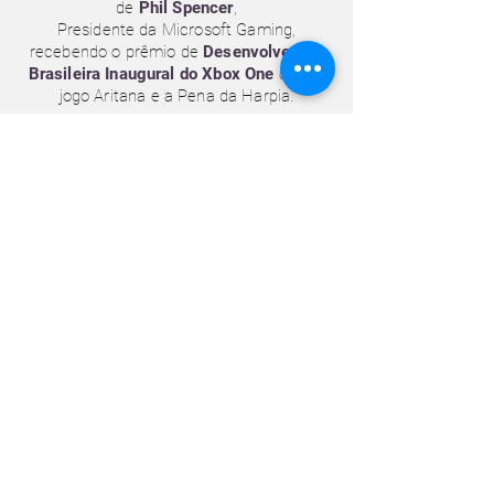
de
Phil Spencer
,
Presidente da Microsoft Gaming,
recebendo o prêmio de
Desenvolvedora
Brasileira Inaugural do Xbox One
com o
jogo Aritana e a Pena da Harpia.
Guardamos com carinho este evento da
Brasil Game Show
, que escreve o nome
da Duaik
na indústria nacional com a
entrada do
Brasil na plataforma Xbox
.
Aritana e a Pena da Harpia
é um
jogo de plataforma 2.5D com
inovadora mecânica de posturas e
combos. Corra contra o tempo e
enfrente o temível Mapinguari.